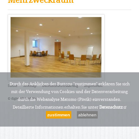
Durch das Anklicken des Buttons "zustimmen" erklären Sie sich
Navigation
Suche
Sitemap
Datenschutzerklärung
Impressum
überspringen
mit der Verwendung von Cookies und der Datenverarbeitung
© digiwerk GmbH
durch die Webanalyse Matomo (Piwik) einverstanden.
Detaillierte Informationen erhalten Sie unter
Datenschutz
zustimmen
ablehnen