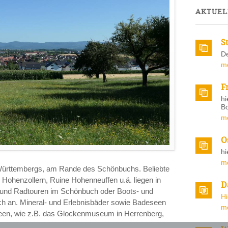
AKTUEL
S
De
m
F
hi
Bo
m
O
hi
m
ürttembergs, am Rande des Schönbuchs. Beliebte
Hohenzollern, Ruine Hohenneuffen u.ä. liegen in
D
 und Radtouren im Schönbuch oder Boots- und
H
ch an. Mineral- und Erlebnisbäder sowie Badeseen
m
een, wie z.B. das Glockenmuseum in Herrenberg,