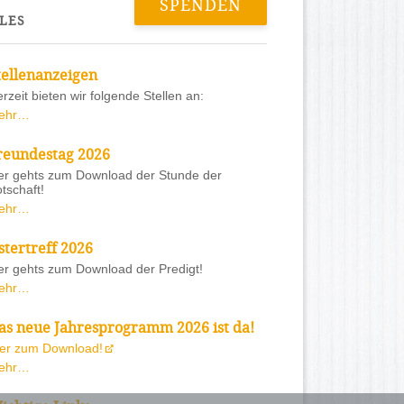
SPENDEN
LES
tellenanzeigen
rzeit bieten wir folgende Stellen an:
ehr…
reundestag 2026
er gehts zum Download der Stunde der
tschaft!
ehr…
stertreff 2026
er gehts zum Download der Predigt!
ehr…
as neue Jahresprogramm 2026 ist da!
ier zum Download!
ehr…