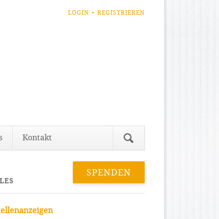
NAVIGATION
LOGIN
REGISTRIEREN
ÜBERSPRINGEN
Navigation
s
Kontakt
überspringen
SPENDEN
LES
tellenanzeigen