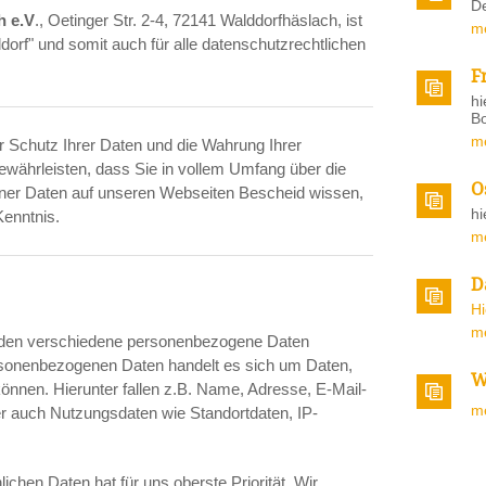
De
h e.V
., Oetinger Str. 2-4, 72141 Walddorfhäslach, ist
m
orf" und somit auch für alle datenschutzrechtlichen
F
hi
Bo
m
r Schutz Ihrer Daten und die Wahrung Ihrer
ewährleisten, dass Sie in vollem Umfang über die
O
ner Daten auf unseren Webseiten Bescheid wissen,
hi
Kenntnis.
m
D
H
m
den verschiedene personenbezogene Daten
ersonenbezogenen Daten handelt es sich um Daten,
W
 können. Hierunter fallen z.B. Name, Adresse, E-Mail-
m
 auch Nutzungsdaten wie Standortdaten, IP-
lichen Daten hat für uns oberste Priorität. Wir