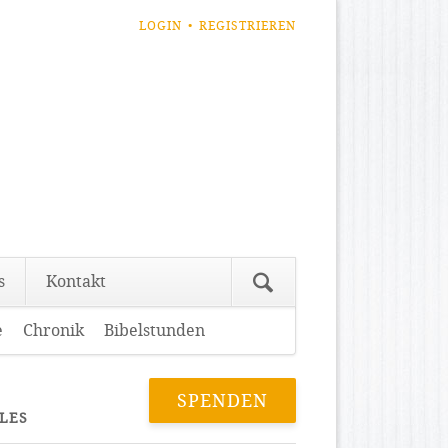
NAVIGATION
LOGIN
REGISTRIEREN
ÜBERSPRINGEN
Navigation
s
Kontakt
überspringen
e
Chronik
Bibelstunden
Navigation
überspringen
SPENDEN
LES