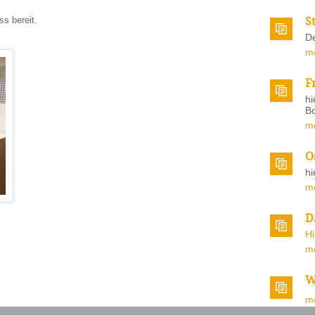
S
s bereit.
De
m
F
hi
Bo
m
O
hi
m
D
H
m
W
m