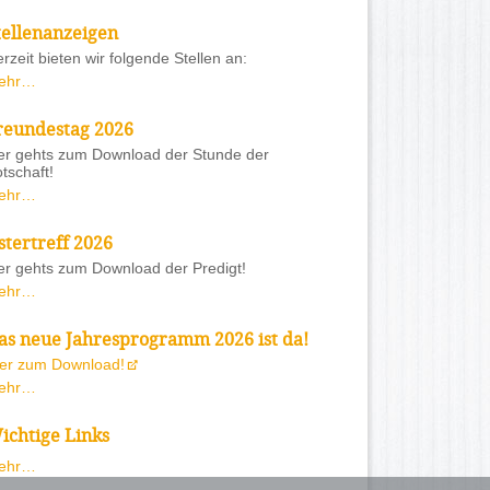
tellenanzeigen
rzeit bieten wir folgende Stellen an:
ehr…
reundestag 2026
er gehts zum Download der Stunde der
tschaft!
ehr…
stertreff 2026
er gehts zum Download der Predigt!
ehr…
as neue Jahresprogramm 2026 ist da!
ier zum Download!
ehr…
ichtige Links
ehr…