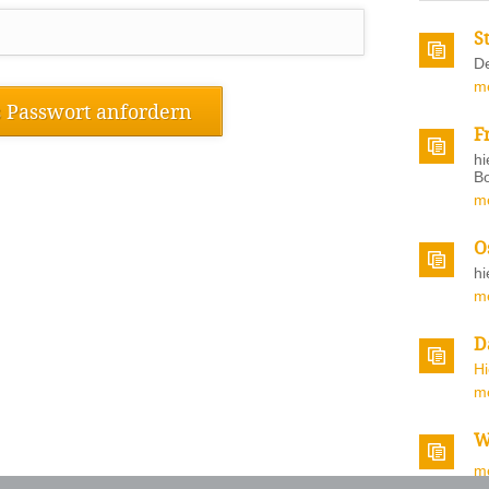
S
De
m
F
hi
Bo
m
O
hi
m
D
H
m
W
m