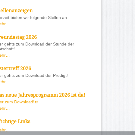
tellenanzeigen
rzeit bieten wir folgende Stellen an:
ehr…
reundestag 2026
er gehts zum Download der Stunde der
tschaft!
ehr…
stertreff 2026
er gehts zum Download der Predigt!
ehr…
as neue Jahresprogramm 2026 ist da!
ier zum Download!
ehr…
ichtige Links
ehr…